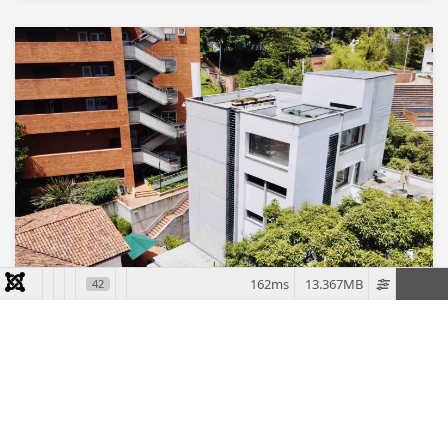
162ms
13.367MB
42
Física
El Departamento de Física de la Universidad de los
Andes fue fundado en 1951. Actualmente ofrece