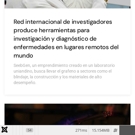
Red internacional de investigadores
produce herramientas para
investigación y diagnóstico de
enfermedades en lugares remotos del
mundo
SeebGen, un emprendimiento creado en un laboratorio
uniandino, busca llevar el grafeno a sectores como el
blindaje, la construcción y los materiales de alto
desempeño.
271ms
15.154MB
54